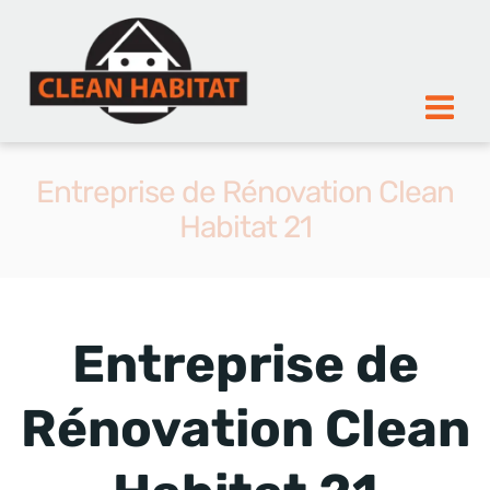
Aller
au
contenu
Entreprise de Rénovation Clean
Habitat 21
Entreprise de
Rénovation Clean